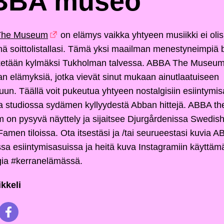
BBA museo
The Museum
on elämys vaikka yhtyeen musiikki ei oli
ä soittolistallasi. Tämä yksi maailman menestyneimpiä 
 ketään kylmäksi Tukholman talvessa. ABBA The Museu
aan elämyksiä, jotka vievät sinut mukaan ainutlaatuiseen
luun. Täällä voit pukeutua yhtyeen nostalgisiin esiintymis
aa studiossa sydämen kyllyydestä Abban hittejä. ABBA th
on pysyvä näyttely ja sijaitsee Djurgårdenissa Swedis
 Famen tiloissa. Ota itsestäsi ja /tai seurueestasi kuvia A
a esiintymisasuissa ja heitä kuva Instagramiin käyttämä
ia #kerranelämässä.
ikkeli
witterissä
Jaa Facebookissa