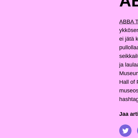
A
ABBA 
ykkösen
ei jätä
pulloll
seikkai
ja laul
Museum 
Hall of
museoss
hashtag
Jaa art
Jaa T