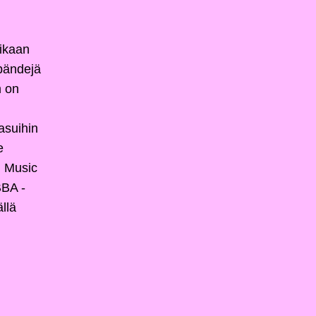
sikaan
bändejä
m on
asuihin
e
h Music
BBA -
llä