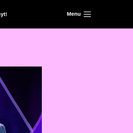
Menu
yt!