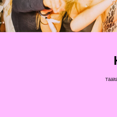
Täält