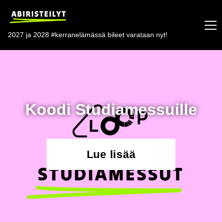
2027 ja 2028 #kerranelämässä bileet varataan nyt!
Koodi Studiamessuille
Lue lisää